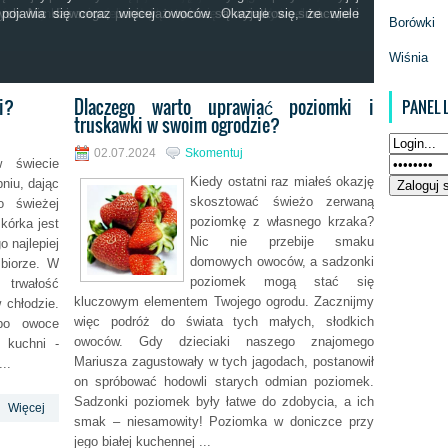
świeżej kwasowości i delikatnym aromacie. Ich skórka jest
a sadzonki poziomek mogą stać się kluczowym elementem
jnych. Nic dziwnego, ponieważ owoce są wyjątkowo smaczne i
 pojawia się coraz więcej owoców. Okazuje się, że wiele
Borówki
Wiśnia
i?
Dlaczego warto uprawiać poziomki i
PANEL 
truskawki w swoim ogrodzie?
02.07.2024
Skomentuj
w świecie
Kiedy ostatni raz miałeś okazję
pniu, dając
skosztować świeżo zerwaną
o świeżej
poziomkę z własnego krzaka?
kórka jest
Nic nie przebije smaku
o najlepiej
domowych owoców, a sadzonki
biorze. W
poziomek mogą stać się
rwałość
kluczowym elementem Twojego ogrodu. Zacznijmy
 chłodzie.
więc podróż do świata tych małych, słodkich
bo owoce
owoców. Gdy dzieciaki naszego znajomego
w kuchni -
Mariusza zagustowały w tych jagodach, postanowił
..
on spróbować hodowli starych odmian poziomek.
Sadzonki poziomek były łatwe do zdobycia, a ich
Więcej
smak – niesamowity! Poziomka w doniczce przy
jego białej kuchennej ...