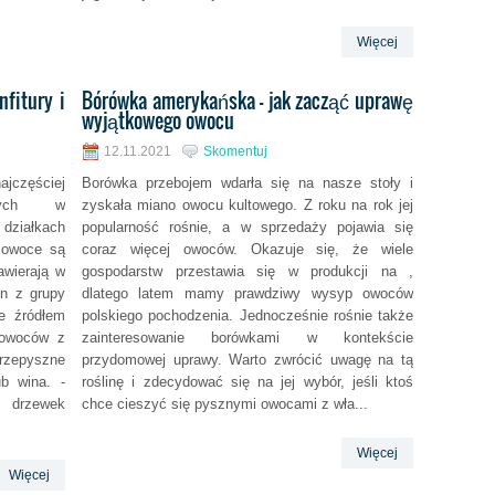
Więcej
nfitury i
Bórówka amerykańska - jak zacząć uprawę
wyjątkowego owocu
12.11.2021
Skomentuj
jczęściej
Borówka przebojem wdarła się na nasze stoły i
owych w
zyskała miano owocu kultowego. Z roku na rok jej
ziałkach
popularność rośnie, a w sprzedaży pojawia się
ż owoce są
coraz więcej owoców. Okazuje się, że wiele
awierają w
gospodarstw przestawia się w produkcji na ,
in z grupy
dlatego latem mamy prawdziwy wysyp owoców
e źródłem
polskiego pochodzenia. Jednocześnie rośnie także
 owoców z
zainteresowanie borówkami w kontekście
zepyszne
przydomowej uprawy. Warto zwrócić uwagę na tą
ub wina. -
roślinę i zdecydować się na jej wybór, jeśli ktoś
 drzewek
chce cieszyć się pysznymi owocami z wła...
Więcej
Więcej