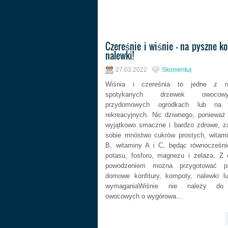
Czereśnie i wiśnie - na pyszne ko
nalewki!
27.03.2022
Skomentuj
Wiśnia i czereśnia to jedne z na
spotykanych drzewek owoc
przydomowych ogródkach lub na d
rekreacyjnych. Nic dziwnego, poniewa
wyjątkowo smaczne i bardzo zdrowe, z
sobie mnóstwo cukrów prostych, witam
B, witaminy A i C, będąc równocześni
potasu, fosforu, magnezu i żelaza. Z
powodzeniem można przygotować pr
domowe konfitury, kompoty, nalewki l
wymaganiaWiśnie nie należy do
owocowych o wygórowa...